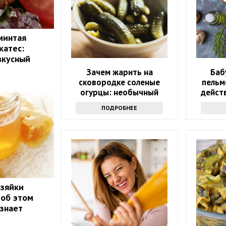
минтая
катес:
вкусный
Зачем жарить на
Баб
сковородке соленые
пельм
огурцы: необычный
дейст
рецепт — станете
ПОДРОБНЕЕ
повторять каждый день
озяйки
 об этом
 знает