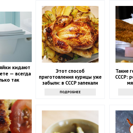
яйки кидают
Этот способ
Такие г
аете — всегда
приготовления курицы уже
СССР: 
лько так
забыли: в СССР запекали
мя
только так, и получалось
ПОДРОБНЕЕ
вкуснее, чем на гриле