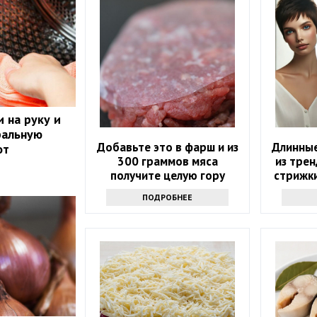
 на руку и
ральную
Добавьте это в фарш и из
Длинны
от
300 граммов мяса
из трен
получите целую гору
стрижки
вкусных котлет
модным 
ПОДРОБНЕЕ