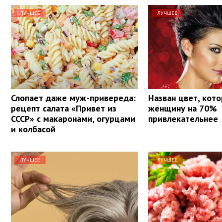
ЛУЧШЕЕ
ЛУЧШЕЕ
Слопает даже муж-привереда:
Назван цвет, кот
рецепт салата «Привет из
женщину на 70%
СССР» с макаронами, огурцами
привлекательнее
и колбасой
ЛУЧШЕЕ
ЛУЧШЕЕ