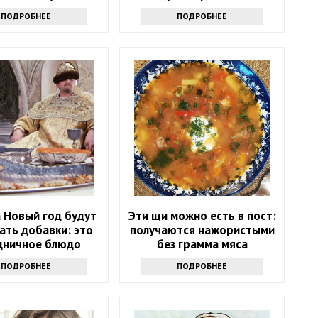
хак от опытных
прямо в сахар
ПОДРОБНЕЕ
ПОДРОБНЕЕ
хозяек
а Новый год будут
Эти щи можно есть в пост:
ать добавки: это
получаются нажористыми
дничное блюдо
без грамма мяса
ли русские цари
ПОДРОБНЕЕ
ПОДРОБНЕЕ