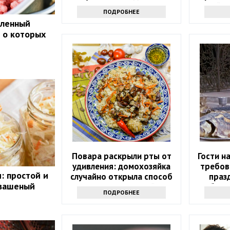
такие вы еще не
лайф
ПОДРОБНЕЕ
пробовали
оленный
, о которых
Повара раскрыли рты от
Гости н
удивления: домохозяйка
требов
: простой и
случайно открыла способ
праз
квашеный
сделать рассыпчатый плов
обожа
ПОДРОБНЕЕ
без усилий