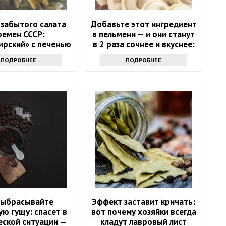
 забытого салата
Добавьте этот ингредиент
ремен СССР:
в пельмени — и они станут
ирский» с печенью
в 2 раза сочнее и вкуснее:
еными огурцами
понравится всем
ПОДРОБНЕЕ
ПОДРОБНЕЕ
выбрасывайте
Эффект заставит кричать:
ю гущу: спасет в
вот почему хозяйки всегда
еской ситуации —
кладут лавровый лист