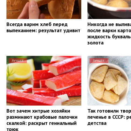
Всегда варим хлеб перед
Никогда не вылив
выпеканием: результат удивит
после варки карт
жидкость букваль
золота
ЛУЧШЕЕ
ЛУЧШЕЕ
Вот зачем хитрые хозяйки
Так готовили тво
разминают крабовые палочки
печенье в СССР: р
скалкой: раскрыт гениальный
детства
трюк