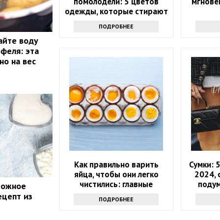
помолодели: 5 цветов
мгнове
одежды, которые стирают
возраст
ПОДРОБНЕЕ
айте воду
офеля: эта
но на вес
Как правильно варить
Сумки: 
яйца, чтобы они легко
2024, 
чистились: главные
подум
рожное
лайфхаки
ецепт из
ПОДРОБНЕЕ