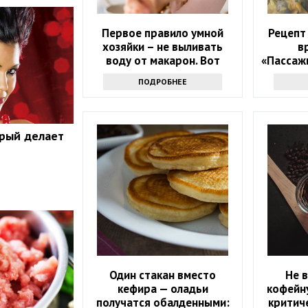
Первое правило умной
Рецепт
хозяйки – не выливать
в
воду от макарон. Вот
«Пассаж
почему
и сол
ПОДРОБНЕЕ
орый делает
Один стакан вместо
Не 
кефира — оладьи
кофейну
получатся обалденными:
критич