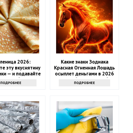
леница 2026:
Какие знаки Зодиака
те эту вкуснятину
Красная Огненная Лошадь
ики — и подавайте
осыплет деньгами в 2026
главное блюдо
году: 4 баловня Судьбы
ПОДРОБНЕЕ
ПОДРОБНЕЕ