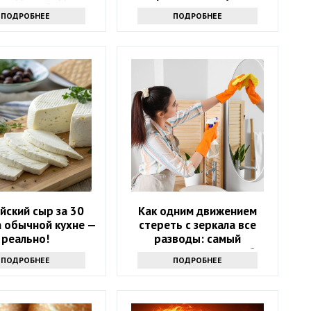
ительный успех в
знаете
ПОДРОБНЕЕ
ПОДРОБНЕЕ
айшие 10 дней
йский сыр за 30
Как одним движением
а обычной кухне —
стереть с зеркала все
реально!
разводы: самый
эффективный способ
ПОДРОБНЕЕ
ПОДРОБНЕЕ