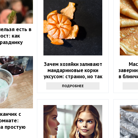
ельзя есть в
ост: как
празднику
Зачем хозяйки заливают
Мас
мандариновые корки
заверни
уксусом: странно, но так
в блинч
поступают многие
как 
ПОДРОБНЕЕ
канчик с
омнате:
ла простую