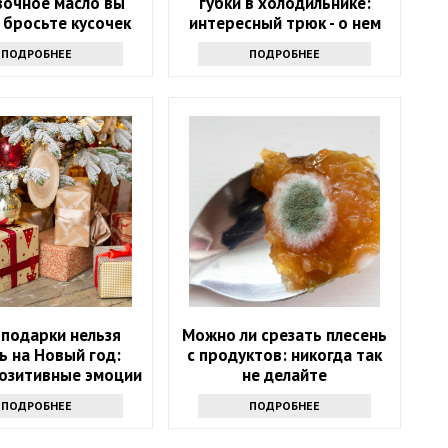
вочное масло вы
губки в холодильнике:
 бросьте кусочек
интересный трюк - о нем
кта именно туда
знают только самые
ПОДРОБНЕЕ
ПОДРОБНЕЕ
продвинутые хозяйки
 подарки нельзя
Можно ли срезать плесень
ь на Новый год:
с продуктов: никогда так
позитивные эмоции
не делайте
ПОДРОБНЕЕ
ПОДРОБНЕЕ