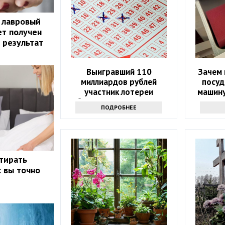
 лавровый
ет получен
 результат
Выигравший 110
Зачем 
миллиардов рублей
посуд
участник лотереи
машину
объявился через девять
ПОДРОБНЕЕ
месяцев
стирать
: вы точно