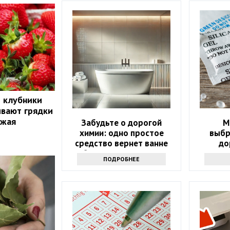
й клубники
ивают грядки
ожая
Забудьте о дорогой
М
химии: одно простое
выбр
средство вернет ванне
до
белизну за 10 минут
ПОДРОБНЕЕ