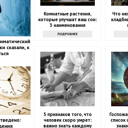
Комнатные растения,
Что не
которые улучшат ваш сон:
кладби
3 наименования
ПОДРОБНЕЕ
лиматический
и сказали, к
ться
5 признаков того, что
Госпожа
отведено:
человек скоро умрет:
список 
важно знать каждому
знак
дения