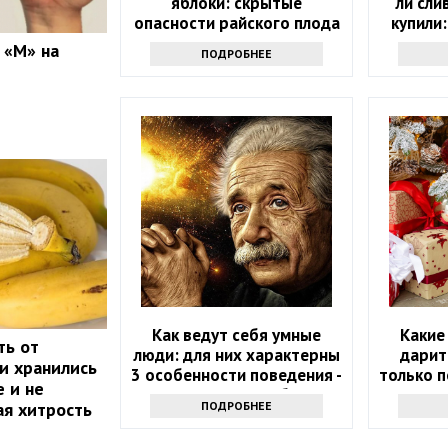
яблоки: скрытые
ли сли
опасности райского плода
купили:
проду
 «М» на
ПОДРОБНЕЕ
Как ведут себя умные
Какие
ть от
люди: для них характерны
дарит
ни хранились
3 особенности поведения -
только 
 и не
проверьте себя
ая хитрость
ПОДРОБНЕЕ