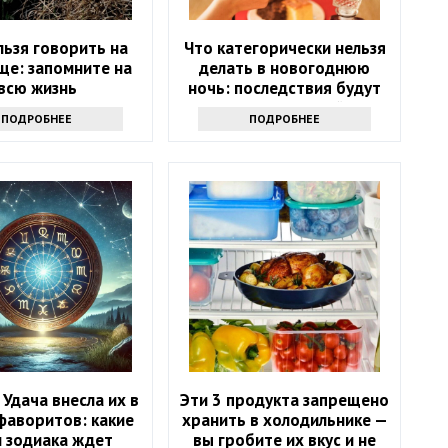
льзя говорить на
Что категорически нельзя
ще: запомните на
делать в новогоднюю
всю жизнь
ночь: последствия будут
на весь следующий год
ПОДРОБНЕЕ
ПОДРОБНЕЕ
 Удача внесла их в
Эти 3 продукта запрещено
фаворитов: какие
хранить в холодильнике —
и зодиака ждет
вы гробите их вкус и не