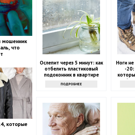
и мошенник
аль, что
ют
Ослепит через 5 минут: как
Ноги не
отбелить пластиковый
-20:
подоконник в квартире
которы
обувь
ПОДРОБНЕЕ
4, которые