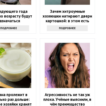
ледующего года
Зачем хитроумные
по возрасту будут
хозяюшки натирают двери
азначаться
картошкой: в этом есть
томатически
смысл
ПОДРОБНЕЕ
ПОДРОБНЕЕ
ана пролежит в
Агрессивность не так уж
ько раз дольше:
плоха. Учёные выяснили, в
е хозяйки хранят
чём преимущество