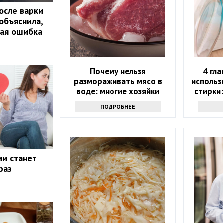
осле варки
объяснила,
шая ошибка
Почему нельзя
4 гл
размораживать мясо в
использ
воде: многие хозяйки
стирки
впервые об этом слышат
ПОДРОБНЕЕ
ии станет
раз