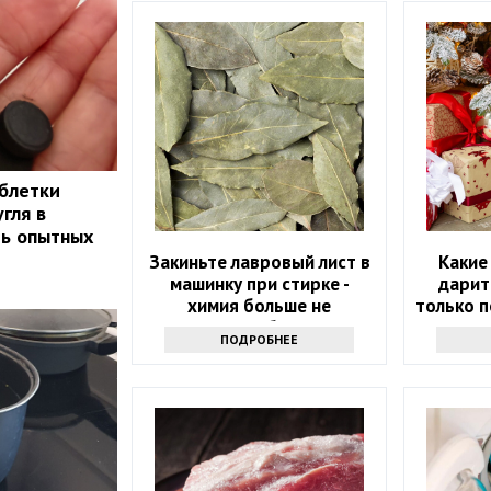
аблетки
гля в
ть опытных
Закиньте лавровый лист в
Какие
машинку при стирке -
дарит
химия больше не
только 
понадобится
ПОДРОБНЕЕ