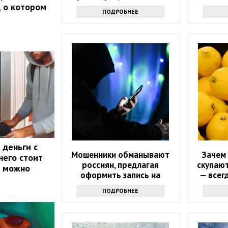
исчезнет
е
, о котором
ПОДРОБНЕЕ
 деньги с
Мошенники обманывают
Зачем
 чего стоит
россиян, предлагая
скупают
м можно
оформить запись на
— всег
диспансеризацию
ПОДРОБНЕЕ