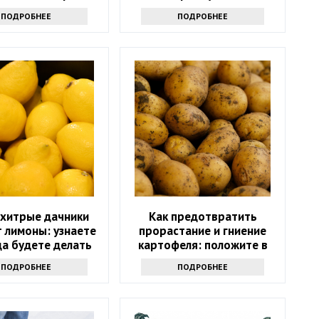
е только так
токсиков
ПОДРОБНЕЕ
ПОДРОБНЕЕ
 хитрые дачники
Как предотвратить
 лимоны: узнаете
прорастание и гниение
да будете делать
картофеля: положите в
так
ящик несколько этих
ПОДРОБНЕЕ
ПОДРОБНЕЕ
листиков