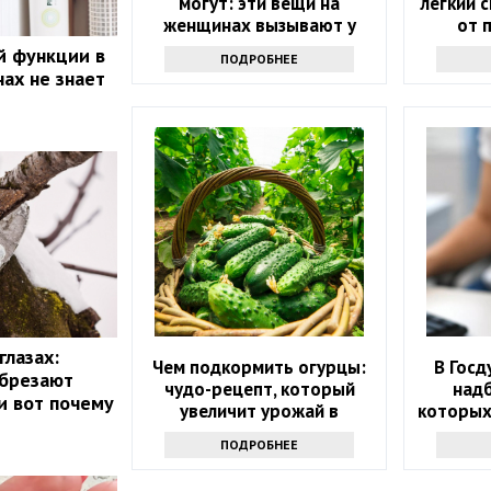
могут: эти вещи на
легкий 
женщинах вызывают у
от 
окружающих оторопь
й функции в
ПОДРОБНЕЕ
ах не знает
глазах:
Чем подкормить огурцы:
В Госд
обрезают
чудо-рецепт, который
надб
и вот почему
увеличит урожай в
которых
несколько раз
ПОДРОБНЕЕ