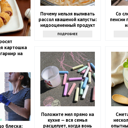
Почему нельзя выливать
Со с
рассол квашеной капусты:
пенсии 
недооцененный продукт
н
ав
ПОДРОБНЕЕ
росят
ая картошка
 гарнир на
Положите мел прямо на
Смет
кухне — вся семья
нескол
расцелует, когда вонь
опытны
до блеска: