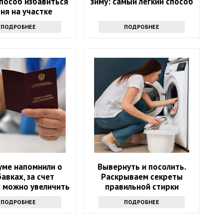
способ избавиться
зиму: самый легкий способ
пня на участке
ПОДРОБНЕЕ
ПОДРОБНЕЕ
уме напомнили о
Вывернуть и посолить.
авках, за счет
Раскрываем секреты
 можно увеличить
правильной стирки
пенсию
свитера
ПОДРОБНЕЕ
ПОДРОБНЕЕ