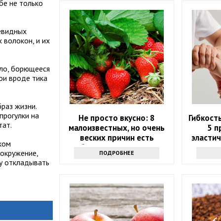
бе не только
чевидных
 волокон, и их
ело, борющееся
бои вроде тика
раз жизни.
прогулки на
Не просто вкусно: 8
Гибкость
тат.
малоизвестных, но очень
5 п
веских причин есть
эластич
ком
клубнику как можно чаще
вокружение,
ПОДРОБНЕЕ
ту откладывать