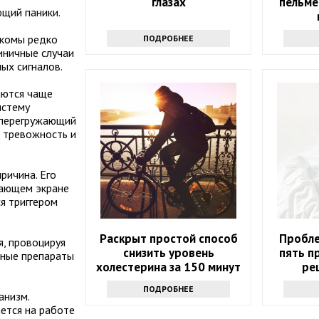
глазах
пельме
ющий паники.
укомы редко
ПОДРОБНЕЕ
иничные случаи
ых сигналов.
аются чаще
истему
 перегружающий
т тревожность и
ричина. Его
цающем экране
я триггером
Раскрыт простой способ
Пробле
я, провоцируя
снизить уровень
пять п
инные препараты
холестерина за 150 минут
ре
в неделю
ПОДРОБНЕЕ
анизм.
ется на работе