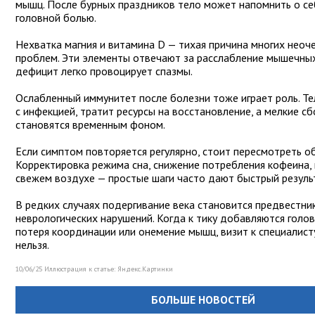
мышц. После бурных праздников тело может напомнить о се
головной болью.
Нехватка магния и витамина D — тихая причина многих нео
проблем. Эти элементы отвечают за расслабление мышечных
дефицит легко провоцирует спазмы.
Ослабленный иммунитет после болезни тоже играет роль. Т
с инфекцией, тратит ресурсы на восстановление, а мелкие с
становятся временным фоном.
Если симптом повторяется регулярно, стоит пересмотреть об
Корректировка режима сна, снижение потребления кофеина, 
свежем воздухе — простые шаги часто дают быстрый резуль
В редких случаях подергивание века становится предвестни
неврологических нарушений. Когда к тику добавляются голо
потеря координации или онемение мышц, визит к специалис
нельзя.
10/06/25 Иллюстрация к статье:
Яндекс.Картинки
БОЛЬШЕ НОВОСТЕЙ