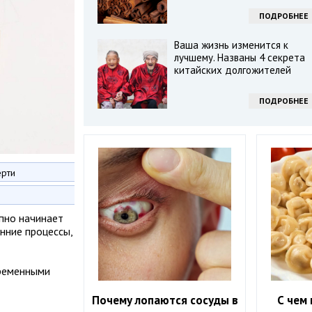
ПОДРОБНЕЕ
Ваша жизнь изменится к
лучшему. Названы 4 секрета
китайских долгожителей
ПОДРОБНЕЕ
ерти
апно начинает
енние процессы,
временными
Почему лопаются сосуды в
С чем 