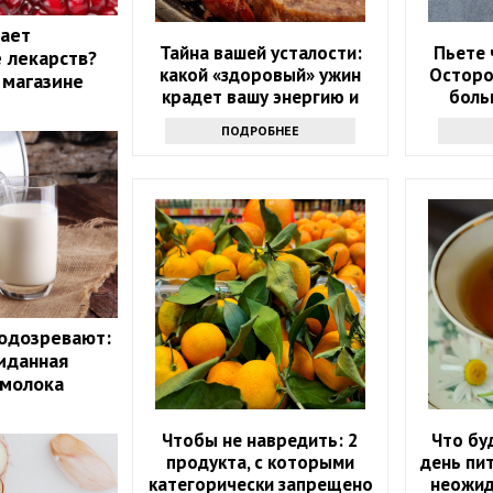
жает
Тайна вашей усталости:
Пьете 
 лекарств?
какой «здоровый» ужин
Осторо
 магазине
крадет вашу энергию и
боль
красоту
ПОДРОБНЕЕ
одозревают:
иданная
 молока
Чтобы не навредить: 2
Что бу
продукта, с которыми
день пит
категорически запрещено
неожид