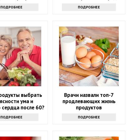
здоровью: только факты
ПОДРОБНЕЕ
ПОДРОБНЕЕ
продукты выбрать
Врачи назвали топ-7
ясности ума и
продлевающих жизнь
 сердца после 60?
продуктов
ите внимание на
ПОДРОБНЕЕ
ПОДРОБНЕЕ
тот список