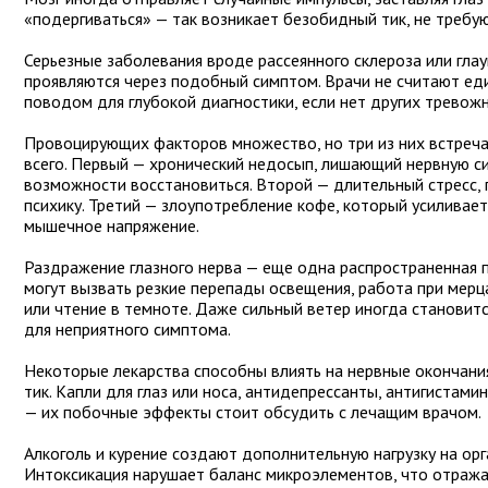
«подергиваться» — так возникает безобидный тик, не требу
Серьезные заболевания вроде рассеянного склероза или гла
проявляются через подобный симптом. Врачи не считают ед
поводом для глубокой диагностики, если нет других тревожн
Провоцирующих факторов множество, но три из них встреч
всего. Первый — хронический недосып, лишающий нервную с
возможности восстановиться. Второй — длительный стресс,
психику. Третий — злоупотребление кофе, который усиливае
мышечное напряжение.
Раздражение глазного нерва — еще одна распространенная п
могут вызвать резкие перепады освещения, работа при мер
или чтение в темноте. Даже сильный ветер иногда становитс
для неприятного симптома.
Некоторые лекарства способны влиять на нервные окончани
тик. Капли для глаз или носа, антидепрессанты, антигистам
— их побочные эффекты стоит обсудить с лечащим врачом.
Алкоголь и курение создают дополнительную нагрузку на орг
Интоксикация нарушает баланс микроэлементов, что отража