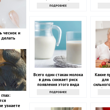
сочетать мандарины
ПОДРОБНЕЕ
ь чеснок и
о делать
Всего один стакан молока
Какие 
в день снижает риск
для 
появления этого вида
сильного
рака. Но помогает не
Обрат
ПОДРОБНЕЕ
только молоко
э
глаз:
тся
не узнаете