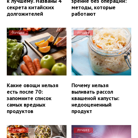
к лучшему. Названы 4
зрение без операции:
секрета китайских
методы, которые
долгожителей
работают
ЛУЧШЕЕ
ЛУЧШЕЕ
Какие овощи нельзя
Почему нельзя
есть после 70:
выливать рассол
запомните список
квашеной капусты:
самых вредных
недооцененный
продуктов
продукт
ЛУЧШЕЕ
ЛУЧШЕЕ